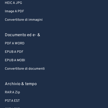
HEIC A JPG
Image A PDF
Convertitore di immagini
Documento ed e- &
PDF A WORD
EPUB A PDF
EPUB A MOBI
Convertitore di documenti
Archivio & tempo
RAR A Zip
PST A EST