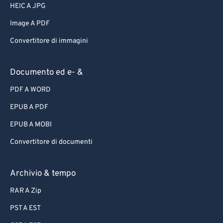
HEIC A JPG
Image A PDF
Convertitore di immagini
Documento ed e- &
PDF A WORD
EPUB A PDF
EPUB A MOBI
Convertitore di documenti
Archivio & tempo
RAR A Zip
PST A EST