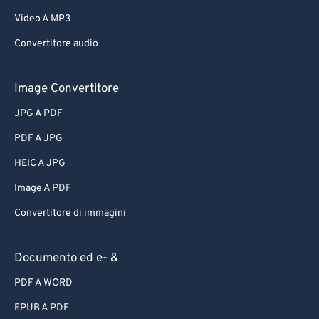
Video A MP3
Convertitore audio
Image Convertitore
JPG A PDF
PDF A JPG
HEIC A JPG
Image A PDF
Convertitore di immagini
Documento ed e- &
PDF A WORD
EPUB A PDF