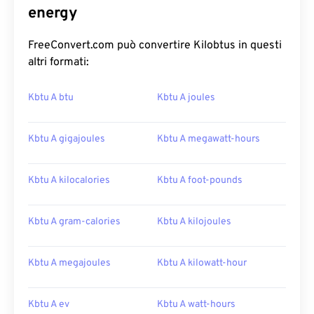
energy
FreeConvert.com può convertire Kilobtus in questi
altri formati:
Kbtu A btu
Kbtu A joules
Kbtu A gigajoules
Kbtu A megawatt-hours
Kbtu A kilocalories
Kbtu A foot-pounds
Kbtu A gram-calories
Kbtu A kilojoules
Kbtu A megajoules
Kbtu A kilowatt-hour
Kbtu A ev
Kbtu A watt-hours