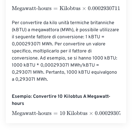
Megawatt-hours
=
Kilobtus
×
0.0002930711
Per convertire da kilo unità termiche britanniche 
(kBTU) a megawattora (MWh), è possibile utilizzare 
il seguente fattore di conversione: 1 kBTU = 
0,000293071 MWh. Per convertire un valore 
specifico, moltiplicarlo per il fattore di 
conversione. Ad esempio, se si hanno 1000 kBTU: 
1000 kBTU * 0,000293071 MWh/kBTU = 
0,293071 MWh. Pertanto, 1000 kBTU equivalgono 
a 0,293071 MWh.
Esempio: Convertire 10 Kilobtus A Megawatt-
hours
Megawatt-hours
=
10 Kilobtus
×
0.0002930711
=
0.002930