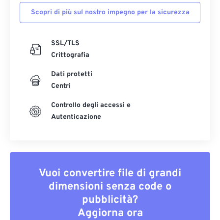
Scopri di più sul nostro impegno per la sicurezza
SSL/TLS
Crittografia
Dati protetti
Centri
Controllo degli accessi e
Autenticazione
Vuoi convertire file di grandi
dimensioni senza code o
pubblicità?
Aggiorna ora