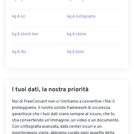
kg A oz
kg A milligrams
kg A short-ton
kg A stone
kg A lbs
kg A tons
I tuoi dati, la nostra priorità
Noi di FreeConvert non ci limitiamo a convertire i file: li
proteggiamo. Il nostro solido framework di sicurezza
garantisce che i tuoi dati siano sempre al sicuro, che tu
stia convertendo un'immagine, un video o un documento.
Con crittografia avanzata, data center sicuri e un
monitoraggio vigile, abbiamo curato ogni aspetto della