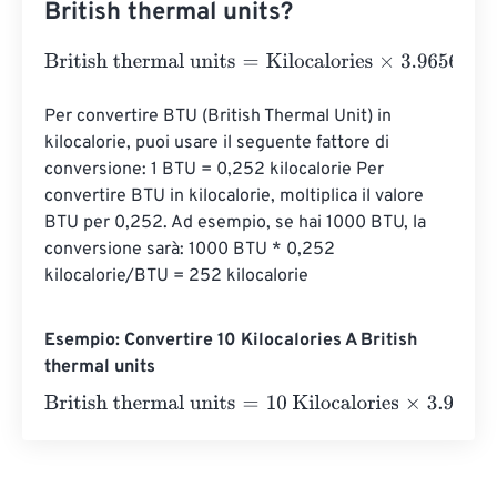
British thermal units?
British thermal units
=
Kilocalories
×
3.9656668314
Per convertire BTU (British Thermal Unit) in 
kilocalorie, puoi usare il seguente fattore di 
conversione: 1 BTU = 0,252 kilocalorie Per 
convertire BTU in kilocalorie, moltiplica il valore 
BTU per 0,252. Ad esempio, se hai 1000 BTU, la 
conversione sarà: 1000 BTU * 0,252 
kilocalorie/BTU = 252 kilocalorie
Esempio: Convertire 10 Kilocalories A British
thermal units
British thermal units
=
10 Kilocalories
×
3.9656668314
=
3