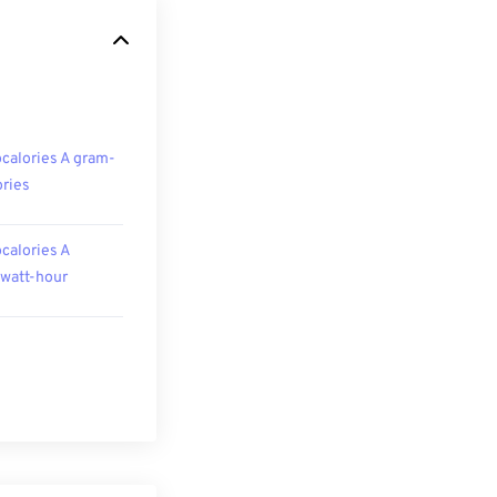
ocalories A gram-
ories
ocalories A
owatt-hour