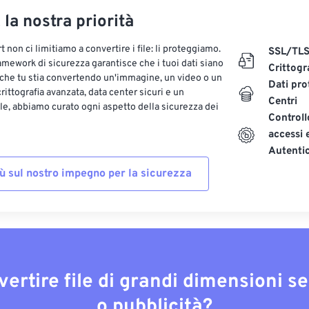
, la nostra priorità
 non ci limitiamo a convertire i file: li proteggiamo.
SSL/TL
ramework di sicurezza garantisce che i tuoi dati siano
Crittogr
 che tu stia convertendo un'immagine, un video o un
Dati pro
ittografia avanzata, data center sicuri e un
Centri
le, abbiamo curato ogni aspetto della sicurezza dei
Controll
accessi 
Autenti
iù sul nostro impegno per la sicurezza
vertire file di grandi dimensioni s
o pubblicità?