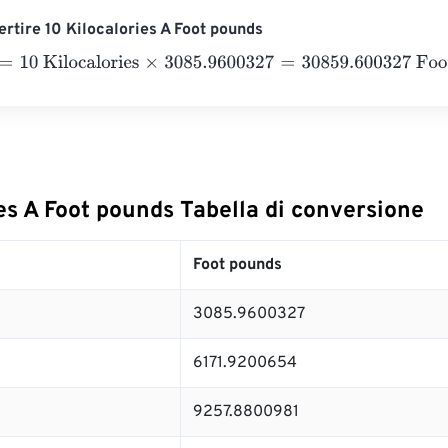
rtire 10 Kilocalories A Foot pounds
0 Kilocalories
×
3085.9600327
=
30859.600327
Foot pounds
es A Foot pounds Tabella di conversione
Foot pounds
3085.9600327
6171.9200654
9257.8800981