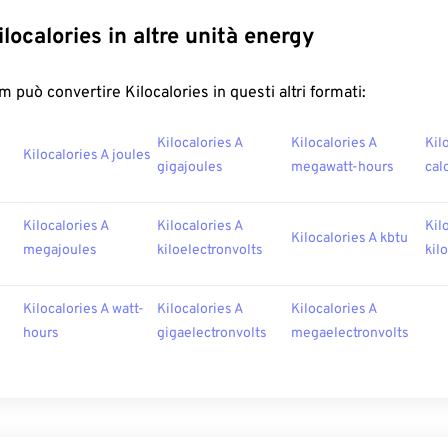
localories in altre unità energy
 può convertire Kilocalories in questi altri formati:
Kilocalories A
Kilocalories A
Kil
Kilocalories A joules
gigajoules
megawatt-hours
cal
Kilocalories A
Kilocalories A
Kil
Kilocalories A kbtu
megajoules
kiloelectronvolts
kil
Kilocalories A watt-
Kilocalories A
Kilocalories A
hours
gigaelectronvolts
megaelectronvolts