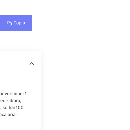
Copia
conversione: 1 
edi-libbra, 
 se hai 100 
ocaloria = 