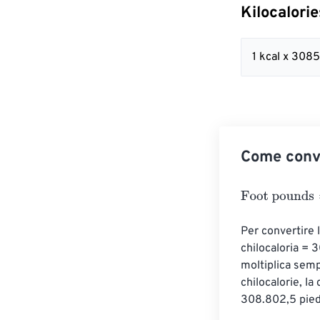
Kilocalori
1 kcal x 308
Come conve
Foot pounds
=
K
Per convertire l
chilocaloria = 3
moltiplica semp
chilocalorie, la
308.802,5 piedi