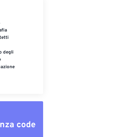
S
afia
tetti
o degli
e
cazione
enza code