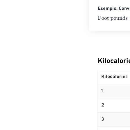
Esempio: Conve
Foot pounds
=
1
Kilocalori
Kilocalories
1
2
3