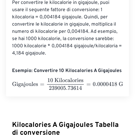
Per convertire le kilocalorie in gigajoule, puoi 
usare il seguente fattore di conversione: 1 
kilocaloria = 0,004184 gigajoule. Quindi, per 
convertire le kilocalorie in gigajoule, moltiplica il 
numero di kilocalorie per 0,004184. Ad esempio, 
se hai 1000 kilocalorie, la conversione sarebbe: 
1000 kilocalorie * 0,004184 gigajoule/kilocaloria = 
4,184 gigajoule.
Esempio: Convertire 10 Kilocalories A Gigajoules
Gigajoules
=
10 Kilocalories
239005.73614
=
0.0000418
Gi
Kilocalories A Gigajoules Tabella
di conversione