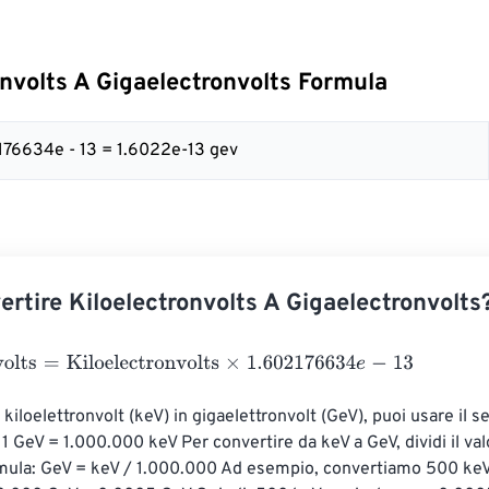
onvolts A Gigaelectronvolts Formula
2176634e - 13 = 1.6022e-13 gev
rtire Kiloelectronvolts A Gigaelectronvolts
lts
=
Kiloelectronvolts
×
1.602176634
e
-
13
 kiloelettronvolt (keV) in gigaelettronvolt (GeV), puoi usare il s
1 GeV = 1.000.000 keV Per convertire da keV a GeV, dividi il val
mula: GeV = keV / 1.000.000 Ad esempio, convertiamo 500 keV 