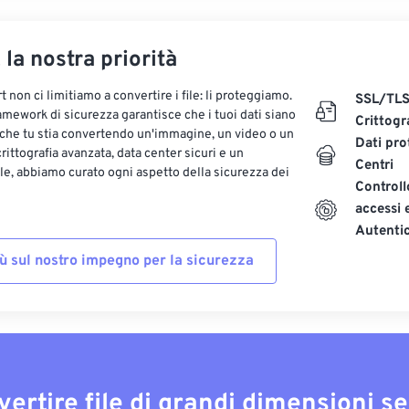
, la nostra priorità
 non ci limitiamo a convertire i file: li proteggiamo.
SSL/TL
ramework di sicurezza garantisce che i tuoi dati siano
Crittogr
 che tu stia convertendo un'immagine, un video o un
Dati pro
ittografia avanzata, data center sicuri e un
Centri
le, abbiamo curato ogni aspetto della sicurezza dei
Controll
accessi 
Autenti
iù sul nostro impegno per la sicurezza
vertire file di grandi dimensioni s