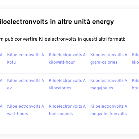
loelectronvolts in altre unità energy
 può convertire Kiloelectronvolts in questi altri formati:
 A
Kiloelectronvolts A
Kiloelectronvolts A
Kiloelectronvolts A
Kil
kbtu
kilowatt-hour
gram-calories
kil
 A
Kiloelectronvolts A
Kiloelectronvolts A
Kiloelectronvolts A
Kil
ev
kilocalories
megajoules
btu
 A
Kiloelectronvolts A
Kiloelectronvolts A
Kiloelectronvolts A
watt-hours
foot-pounds
megaelectronvolts