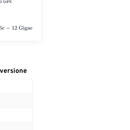
5 GeV.
nvolts
nversione