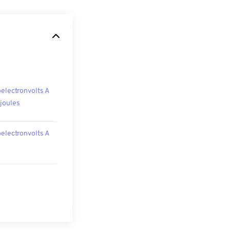
oelectronvolts A
ojoules
oelectronvolts A