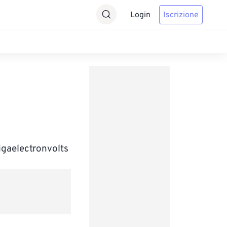
Login
Iscrizione
n
igaelectronvolts