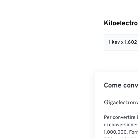
Kiloelectr
1 kev x 1.60
Come conve
Gigaelectronvo
Per convertire i
di conversione: 
1.000.000. For