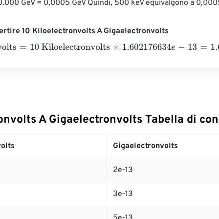
0.000 GeV = 0,0005 GeV Quindi, 500 keV equivalgono a 0,000
rtire 10 Kiloelectronvolts A Gigaelectronvolts
lts
=
10 Kiloelectronvolts
×
1.602176634
e
-
13
=
1.6
e
-
12
Gigaelectro
onvolts A Gigaelectronvolts Tabella di co
olts
Gigaelectronvolts
2e-13
3e-13
5e-13