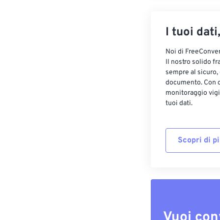
I tuoi dati
Noi di FreeConvert
Il nostro solido f
sempre al sicuro,
documento. Con cr
monitoraggio vigi
tuoi dati.
Scopri di p
Vuoi con