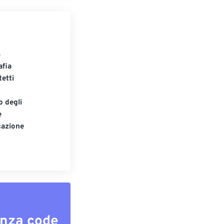
S
afia
tetti
o degli
e
cazione
enza code