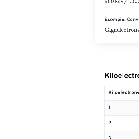
500 keV / 1.00
Esempio: Conve
Gigaelectronvo
Kiloelectr
Kiloelectronv
1
2
3