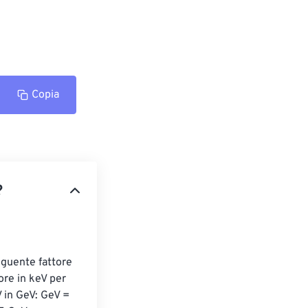
Copia
?
eguente fattore 
ore in keV per 
in GeV: GeV = 