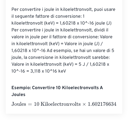
Per convertire i joule in kiloelettronvolt, puoi usare 
il seguente fattore di conversione: 1 
kiloelettronvolt (keV) = 1,60218 x 10^-16 joule (J) 
Per convertire i joule in kiloelettronvolt, dividi il 
valore in joule per il fattore di conversione: Valore 
in kiloelettronvolt (keV) = Valore in joule (J) / 
1,60218 x 10^-16 Ad esempio, se hai un valore di 5 
joule, la conversione in kiloelettronvolt sarebbe: 
Valore in kiloelettronvolt (keV) = 5 J / 1,60218 x 
10^-16 = 3,118 x 10^16 keV
Esempio: Convertire 10 Kiloelectronvolts A
Joules
Joules
=
10 Kiloelectronvolts
×
1.602176634
e
-
25
=
0
Joule