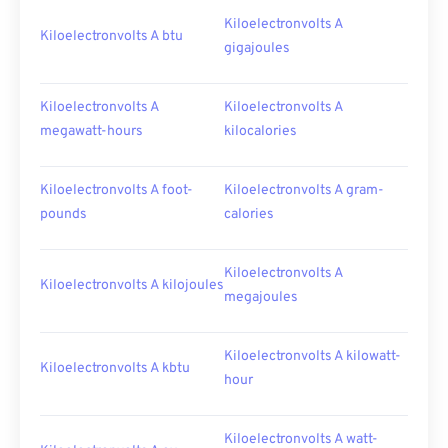
Kiloelectronvolts A
Kiloelectronvolts A btu
gigajoules
Kiloelectronvolts A
Kiloelectronvolts A
megawatt-hours
kilocalories
Kiloelectronvolts A foot-
Kiloelectronvolts A gram-
pounds
calories
Kiloelectronvolts A
Kiloelectronvolts A kilojoules
megajoules
Kiloelectronvolts A kilowatt-
Kiloelectronvolts A kbtu
hour
Kiloelectronvolts A watt-