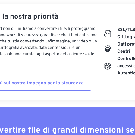
, la nostra priorità
 non ci limitiamo a convertire i file: li proteggiamo.
SSL/TL
ramework di sicurezza garantisce che i tuoi dati siano
Crittogr
 che tu stia convertendo un'immagine, un video o un
Dati pro
ittografia avanzata, data center sicuri e un
Centri
le, abbiamo curato ogni aspetto della sicurezza dei
Controll
accessi 
Autenti
iù sul nostro impegno per la sicurezza
vertire file di grandi dimensioni s