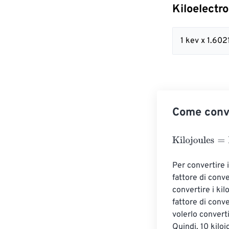
Kiloelectr
1 kev x 1.60
Come conve
Kilojoules
=
Kilo
Per convertire i
fattore di conv
convertire i kilo
fattore di conv
volerlo conver
Quindi, 10 kilo