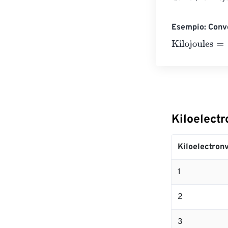
Esempio: Conve
Kilojoules
=
10 K
Kiloelectr
Kiloelectronv
1
2
3