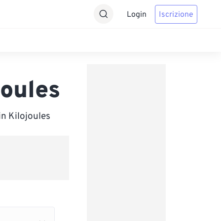
Login
Iscrizione
joules
in Kilojoules