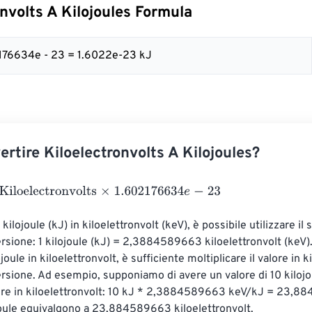
onvolts A Kilojoules Formula
2176634e - 23 = 1.6022e-23 kJ
rtire Kiloelectronvolts A Kilojoules?
electronvolts
×
1.602176634
e
-
23
 kilojoule (kJ) in kiloelettronvolt (keV), è possibile utilizzare il
ersione: 1 kilojoule (kJ) = 2,3884589663 kiloelettronvolt (keV).
joule in kiloelettronvolt, è sufficiente moltiplicare il valore in ki
ersione. Ad esempio, supponiamo di avere un valore di 10 kilojou
tire in kiloelettronvolt: 10 kJ * 2,3884589663 keV/kJ = 23,8
joule equivalgono a 23,884589663 kiloelettronvolt.