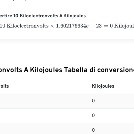
rtire 10 Kiloelectronvolts A Kilojoules
iloelectronvolts
×
1.602176634
e
-
23
=
0
Kilojoules
onvolts A Kilojoules Tabella di conversion
olts
Kilojoules
0
0
0