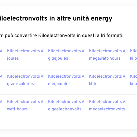
loelectronvolts in altre unità energy
 può convertire Kiloelectronvolts in questi altri formati:
 A
Kiloelectronvolts A
Kiloelectronvolts A
Kiloelectronvolts A
Kil
joules
gigajoules
megawatt-hours
kil
 A
Kiloelectronvolts A
Kiloelectronvolts A
Kiloelectronvolts A
Kil
gram-calories
megajoules
kbtu
kil
 A
Kiloelectronvolts A
Kiloelectronvolts A
Kiloelectronvolts A
watt-hours
gigaelectronvolts
megaelectronvolts