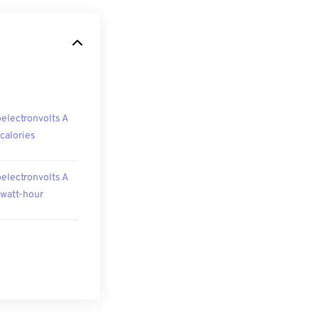
oelectronvolts A
ocalories
oelectronvolts A
owatt-hour