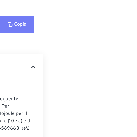
Copia
 seguente 
 Per 
lojoule per il 
le (10 kJ) e di 
84589663 keV. 