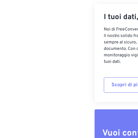
I tuoi dati
Noi di FreeConvert
Il nostro solido f
sempre al sicuro,
documento. Con cr
monitoraggio vigi
tuoi dati.
Scopri di p
Vuoi con