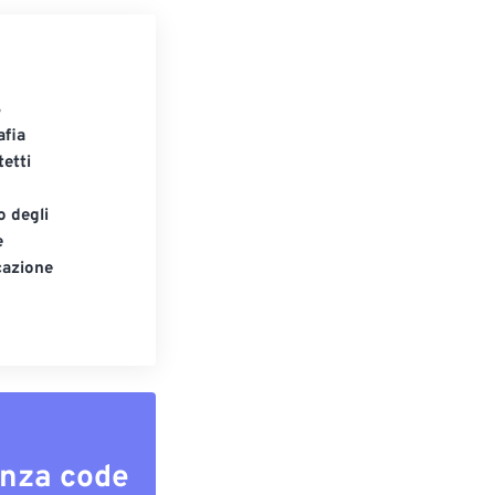
S
afia
tetti
o degli
e
cazione
enza code