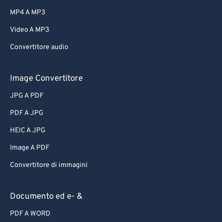
MP4 A MP3
Video A MP3
Convertitore audio
Image Convertitore
JPG A PDF
PDF A JPG
HEIC A JPG
Image A PDF
Convertitore di immagini
Documento ed e- &
PDF A WORD