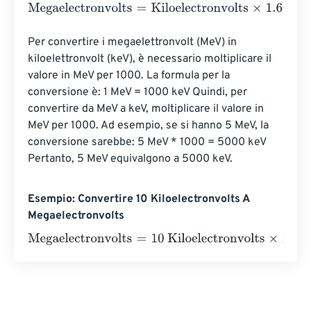
Megaelectronvolts
=
Kiloelectronvolts
×
1.602176634
e
-
19
Per convertire i megaelettronvolt (MeV) in 
kiloelettronvolt (keV), è necessario moltiplicare il 
valore in MeV per 1000. La formula per la 
conversione è: 1 MeV = 1000 keV Quindi, per 
convertire da MeV a keV, moltiplicare il valore in 
MeV per 1000. Ad esempio, se si hanno 5 MeV, la 
conversione sarebbe: 5 MeV * 1000 = 5000 keV 
Pertanto, 5 MeV equivalgono a 5000 keV.
Esempio: Convertire 10 Kiloelectronvolts A
Megaelectronvolts
Megaelectronvolts
=
10 Kiloelectronvolts
×
1.602176634
e
-