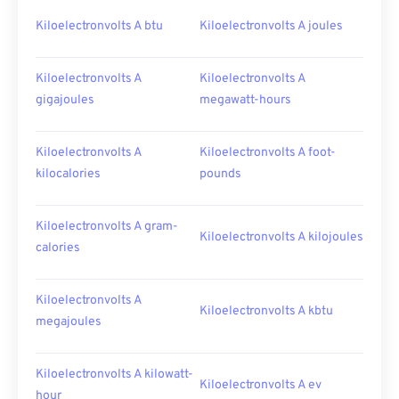
Kiloelectronvolts A btu
Kiloelectronvolts A joules
Kiloelectronvolts A
Kiloelectronvolts A
gigajoules
megawatt-hours
Kiloelectronvolts A
Kiloelectronvolts A foot-
kilocalories
pounds
Kiloelectronvolts A gram-
Kiloelectronvolts A kilojoules
calories
Kiloelectronvolts A
Kiloelectronvolts A kbtu
megajoules
Kiloelectronvolts A kilowatt-
Kiloelectronvolts A ev
hour