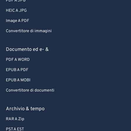
PDF A JPG
HEIC A JPG
Image A PDF
Convertitore di immagini
Documento ed e- &
PDF A WORD
EPUB A PDF
EPUB A MOBI
Convertitore di documenti
Archivio & tempo
RAR A Zip
PST A EST