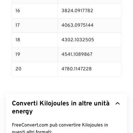
16
3824.0917782
17
4063.0975144
18
4302.1032505
19
4541.1089867
20
4780.1147228
Converti Kilojoules in altre unità
energy
FreeConvert.com può convertire Kilojoules in
questi altri formati: