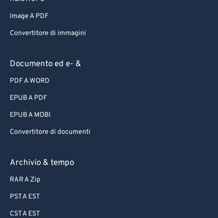
Image A PDF
Convertitore di immagini
Documento ed e- &
PDF A WORD
EPUB A PDF
EPUB A MOBI
Convertitore di documenti
Archivio & tempo
RAR A Zip
PST A EST
CST A EST