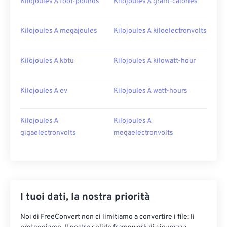
Kilojoules A foot-pounds
Kilojoules A gram-calories
Kilojoules A megajoules
Kilojoules A kiloelectronvolts
Kilojoules A kbtu
Kilojoules A kilowatt-hour
Kilojoules A ev
Kilojoules A watt-hours
Kilojoules A
Kilojoules A
gigaelectronvolts
megaelectronvolts
I tuoi dati, la nostra priorità
Noi di FreeConvert non ci limitiamo a convertire i file: li