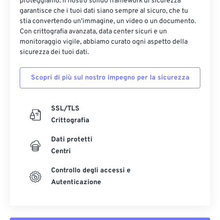
proteggiamo. Il nostro solido framework di sicurezza
garantisce che i tuoi dati siano sempre al sicuro, che tu
stia convertendo un'immagine, un video o un documento.
Con crittografia avanzata, data center sicuri e un
monitoraggio vigile, abbiamo curato ogni aspetto della
sicurezza dei tuoi dati.
Scopri di più sul nostro impegno per la sicurezza
SSL/TLS
Crittografia
Dati protetti
Centri
Controllo degli accessi e
Autenticazione