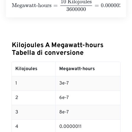
Megawatt-hours
=
10 Kilojoules
3600000
=
0.0000028
Me
Kilojoules A Megawatt-hours
Tabella di conversione
Kilojoules
Megawatt-hours
1
3e-7
2
6e-7
3
8e-7
4
0.0000011