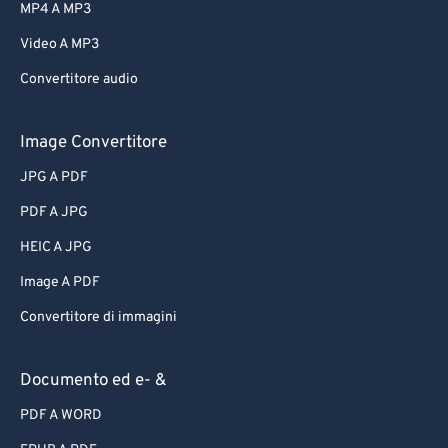
MP4 A MP3
Video A MP3
Convertitore audio
Image Convertitore
JPG A PDF
PDF A JPG
HEIC A JPG
Image A PDF
Convertitore di immagini
Documento ed e- &
PDF A WORD