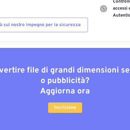
Controll
accessi 
Autenti
iù sul nostro impegno per la sicurezza
vertire file di grandi dimensioni s
o pubblicità?
Aggiorna ora
Iscrizione