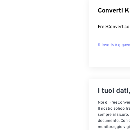
Converti Ki
FreeConvert.com
Kilovolts A gigavo
I tuoi dati
Noi di FreeConvert
Il nostro solido f
sempre al sicuro,
documento. Con cr
monitoraggio vigi