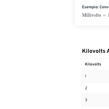
Esempio: Conver
Millivolts
=
10 Ki
Kilovolts 
Kilovolts
1
2
3