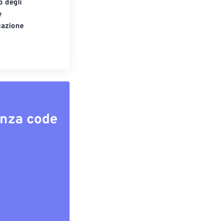
o degli
e
cazione
enza code