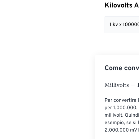
Kilovolts A
1 kv x 1000
Come conver
Millivolts
=
Kilov
Per convertire i
per 1.000.000. 
millivolt. Quind
esempio, se si h
2.000.000 mV Pe