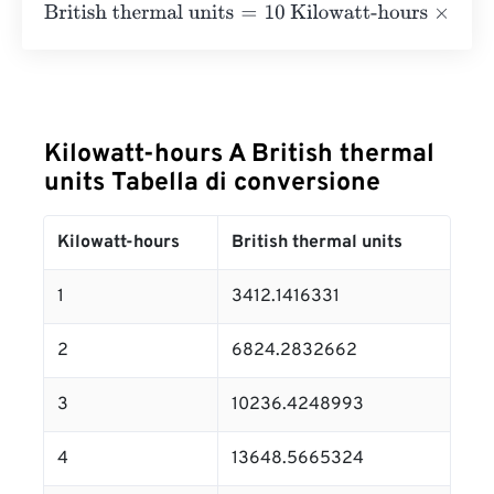
British thermal units
=
10 Kilowatt-hours
×
3412.1416331
=
Kilowatt-hours A British thermal
units Tabella di conversione
Kilowatt-hours
British thermal units
1
3412.1416331
2
6824.2832662
3
10236.4248993
4
13648.5665324