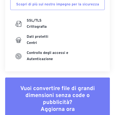
Scopri di più sul nostro impegno per la sicurezza
SSL/TLS
Crittografia
Dati protetti
Centri
Controllo degli accessi e
Autenticazione
Vuoi convertire file di grandi
dimensioni senza code o
pubblicità?
Aggiorna ora