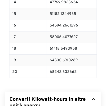
14
47769.9828634
15
51182.1244965
16
54594.2661296
17
58006.4077627
18
61418.5493958
19
64830.6910289
20
68242.832662
Converti Kilowatt-hours in altre
unità energy