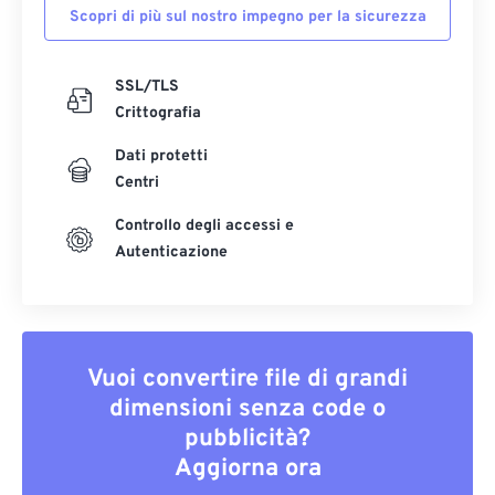
Scopri di più sul nostro impegno per la sicurezza
SSL/TLS
Crittografia
Dati protetti
Centri
Controllo degli accessi e
Autenticazione
Vuoi convertire file di grandi
dimensioni senza code o
pubblicità?
Aggiorna ora