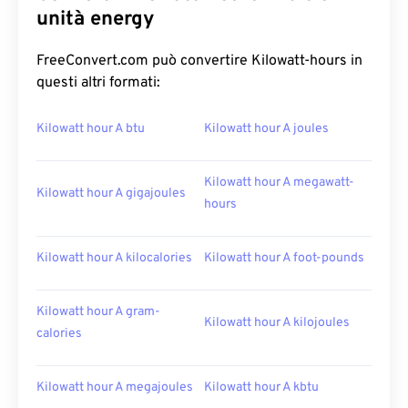
unità energy
FreeConvert.com può convertire Kilowatt-hours in
questi altri formati:
Kilowatt hour A btu
Kilowatt hour A joules
Kilowatt hour A megawatt-
Kilowatt hour A gigajoules
hours
Kilowatt hour A kilocalories
Kilowatt hour A foot-pounds
Kilowatt hour A gram-
Kilowatt hour A kilojoules
calories
Kilowatt hour A megajoules
Kilowatt hour A kbtu