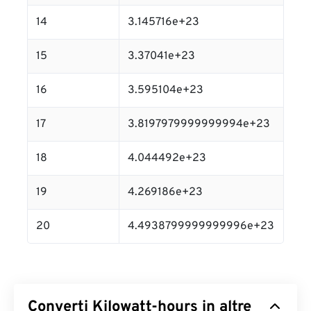
14
3.145716e+23
15
3.37041e+23
16
3.595104e+23
17
3.8197979999999994e+23
18
4.044492e+23
19
4.269186e+23
20
4.4938799999999996e+23
Converti Kilowatt-hours in altre