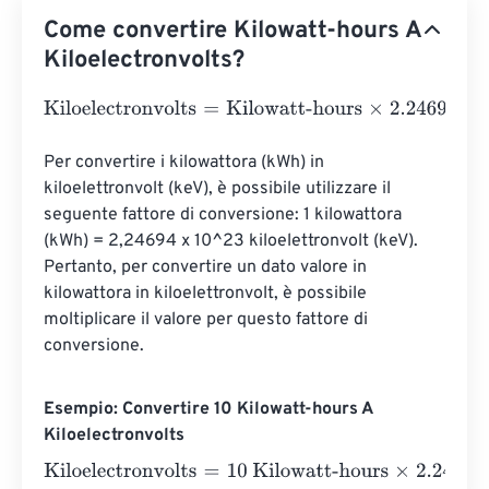
Come convertire Kilowatt-hours A
Kiloelectronvolts?
Kiloelectronvolts
=
Kilowatt-hours
×
2.24694
e
22
Per convertire i kilowattora (kWh) in 
kiloelettronvolt (keV), è possibile utilizzare il 
seguente fattore di conversione: 1 kilowattora 
(kWh) = 2,24694 x 10^23 kiloelettronvolt (keV). 
Pertanto, per convertire un dato valore in 
kilowattora in kiloelettronvolt, è possibile 
moltiplicare il valore per questo fattore di 
conversione.
Esempio: Convertire 10 Kilowatt-hours A
Kiloelectronvolts
Kiloelectronvolts
=
10 Kilowatt-hours
×
2.24694
e
22
=
2.24