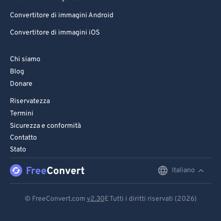
Convertitore di immagini Android
Convertitore di immagini iOS
Chi siamo
Blog
Donare
Riservatezza
Termini
Sicurezza e conformità
Contatto
Stato
Italiano
English
Deutsch
© FreeConvert.com
v2.30
E Tutti i diritti riservati (2026)
Español