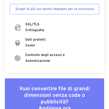
Scopri di più sul nostro impegno per la sicurezza
SSL/TLS
Crittografia
Dati protetti
Centri
Controllo degli accessi e
Autenticazione
Vuoi convertire file di grandi
dimensioni senza code o
pubblicità?
Aggiorna ora