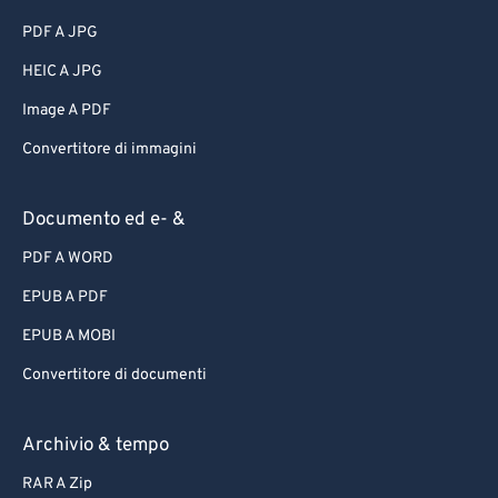
PDF A JPG
HEIC A JPG
Image A PDF
Convertitore di immagini
Documento ed e- &
PDF A WORD
EPUB A PDF
EPUB A MOBI
Convertitore di documenti
Archivio & tempo
RAR A Zip