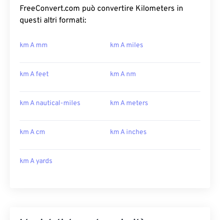
FreeConvert.com può convertire Kilometers in
questi altri formati:
km A mm
km A miles
km A feet
km A nm
km A nautical-miles
km A meters
km A cm
km A inches
km A yards