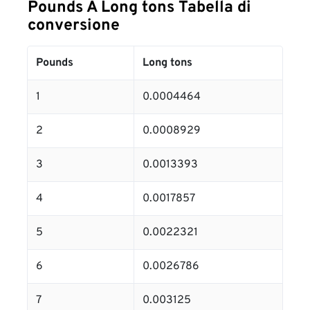
Pounds A Long tons Tabella di
conversione
Pounds
Long tons
1
0.0004464
2
0.0008929
3
0.0013393
4
0.0017857
5
0.0022321
6
0.0026786
7
0.003125