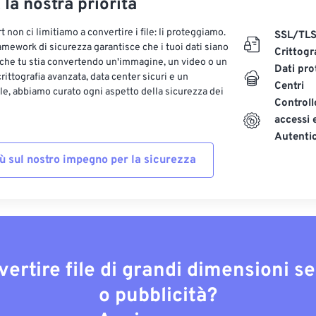
, la nostra priorità
 non ci limitiamo a convertire i file: li proteggiamo.
SSL/TL
ramework di sicurezza garantisce che i tuoi dati siano
Crittogr
 che tu stia convertendo un'immagine, un video o un
Dati pro
ittografia avanzata, data center sicuri e un
Centri
le, abbiamo curato ogni aspetto della sicurezza dei
Controll
accessi 
Autenti
iù sul nostro impegno per la sicurezza
vertire file di grandi dimensioni s
o pubblicità?