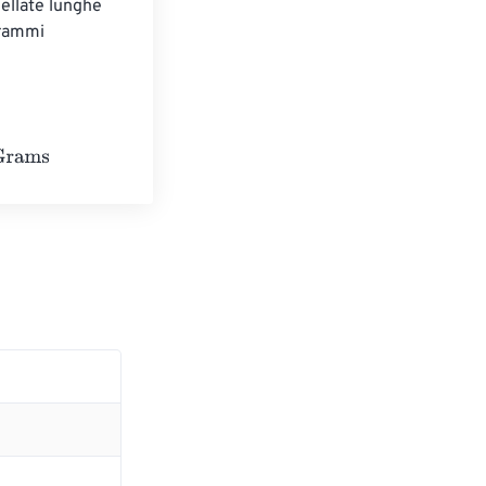
llate lunghe 
rammi 