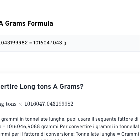
 A Grams Formula
47.043199982 = 1016047.043 g
ertire Long tons A Grams?
ons
×
1016047.043199982
i grammi in tonnellate lunghe, puoi usare il seguente fattore di
a = 1016046,9088 grammi Per convertire i grammi in tonnellate
ammi per il fattore di conversione: Tonnellate lunghe = Grammi 