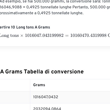
d esempio, se hai 500.000 grammi, la conversione sarà: Tonne
16046,9088 = 0,4925 tonnellate lunghe Pertanto, 500.000 g
prossimativamente a 0,4925 tonnellate lunghe.
rtire 10 Long tons A Grams
 tons
×
1016047.043199982
=
10160470.4319998
Grams
 A Grams Tabella di conversione
Grams
1016047.0432
2032094.0864