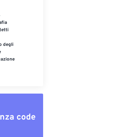
S
afia
tetti
o degli
e
cazione
enza code