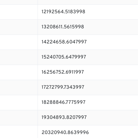
12192564.5183998
13208611.5615998
14224658.6047997
15240705.6479997
16256752.6911997
17272799.7343997
18288846.7775997
19304893.8207997
20320940.8639996