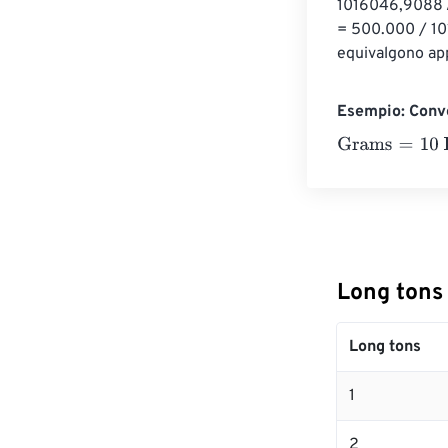
1016046,9088 A
= 500.000 / 10
equivalgono ap
Esempio: Conve
Grams
=
10 Long
Long tons
Long tons
1
2