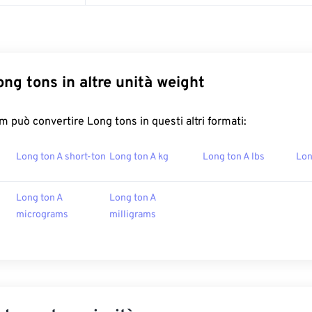
ong tons in altre unità weight
 può convertire Long tons in questi altri formati:
Long ton A short-ton
Long ton A kg
Long ton A lbs
Lon
Long ton A
Long ton A
micrograms
milligrams