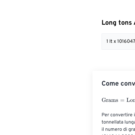
Long tons
1 lt x 10160
Come conv
Grams
=
Long t
Per convertire 
tonnellata lung
il numero di gr