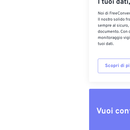
I tuoi dati
Noi di FreeConvert
Il nostro solido f
sempre al sicuro,
documento. Con cr
monitoraggio vigi
tuoi dati.
Scopri di p
Vuoi con