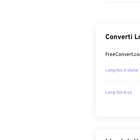
Converti L
FreeConvert.com
Long ton A stone
Long ton A oz