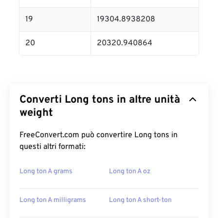
19
19304.8938208
20
20320.940864
Converti Long tons in altre unità
weight
FreeConvert.com può convertire Long tons in
questi altri formati:
Long ton A grams
Long ton A oz
Long ton A milligrams
Long ton A short-ton