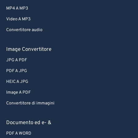
MP4 A MP3
Video A MP3
Convertitore audio
Image Convertitore
JPG A PDF
PDF A JPG
HEIC A JPG
Image A PDF
Convertitore di immagini
Documento ed e- &
PDF A WORD