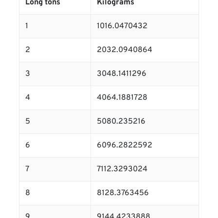
Long tons
Kilograms
1
1016.0470432
2
2032.0940864
3
3048.1411296
4
4064.1881728
5
5080.235216
6
6096.2822592
7
7112.3293024
8
8128.3763456
9
9144.4233888