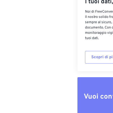
I tuoi dati
Noi di FreeConvert
Il nostro solido f
sempre al sicuro,
documento. Con cr
monitoraggio vigi
tuoi dati.
Scopri di p
Vuoi con