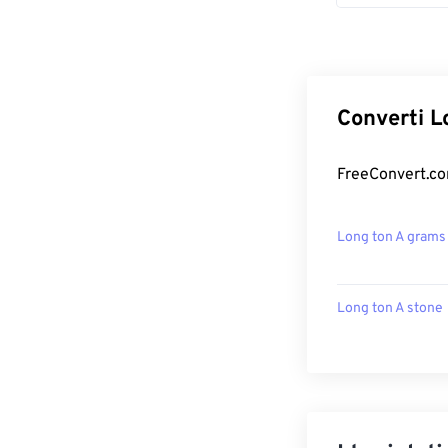
Converti L
FreeConvert.com
Long ton A grams
Long ton A stone