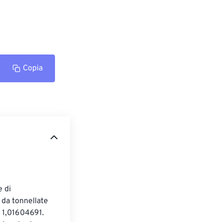
Copia
 di 
 da tonnellate 
r 1,01604691. 