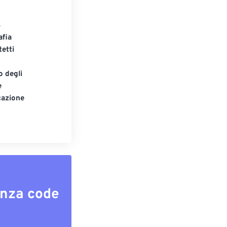
S
afia
tetti
o degli
e
cazione
enza code