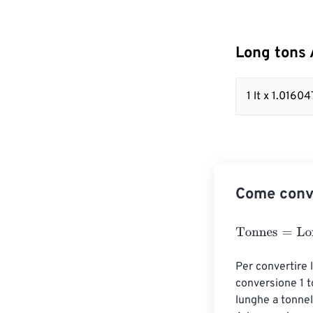
Long tons 
1 lt x 1.016
Come conve
Tonnes
=
Long t
Per convertire l
conversione 1 t
lunghe a tonnel