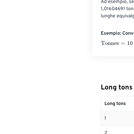
Ad esempio, se 
1,01604691 tonn
lunghe equival
Esempio: Conve
Tonnes
=
10 Lon
Long tons
Long tons
1
2