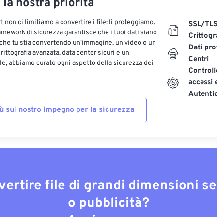
, la nostra priorità
 non ci limitiamo a convertire i file: li proteggiamo.
SSL/TL
ramework di sicurezza garantisce che i tuoi dati siano
Crittogr
 che tu stia convertendo un'immagine, un video o un
Dati pro
ittografia avanzata, data center sicuri e un
Centri
le, abbiamo curato ogni aspetto della sicurezza dei
Controll
accessi 
Autenti
iù sul nostro impegno per la sicurezza
vertire file di grandi dimensioni s
o pubblicità?