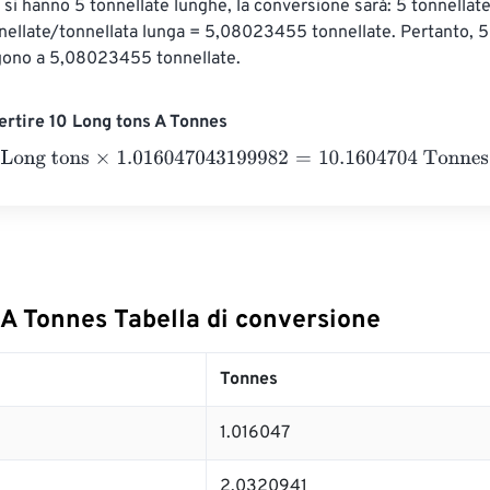
si hanno 5 tonnellate lunghe, la conversione sarà: 5 tonnellate
ellate/tonnellata lunga = 5,08023455 tonnellate. Pertanto, 5 
gono a 5,08023455 tonnellate.
rtire 10 Long tons A Tonnes
g tons
×
1.016047043199982
=
10.1604704
Tonnes
 A Tonnes Tabella di conversione
Tonnes
1.016047
2.0320941