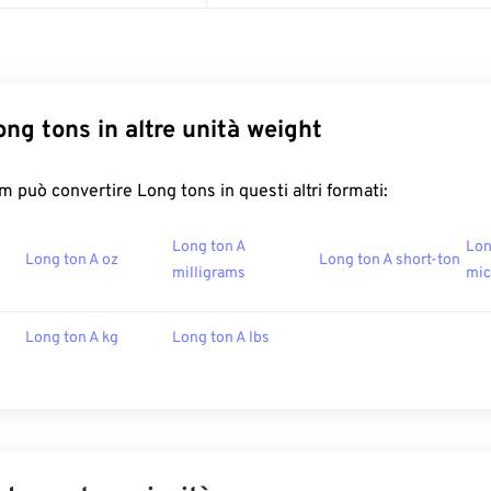
ong tons in altre unità weight
 può convertire Long tons in questi altri formati:
Long ton A
Lon
Long ton A oz
Long ton A short-ton
milligrams
mic
Long ton A kg
Long ton A lbs