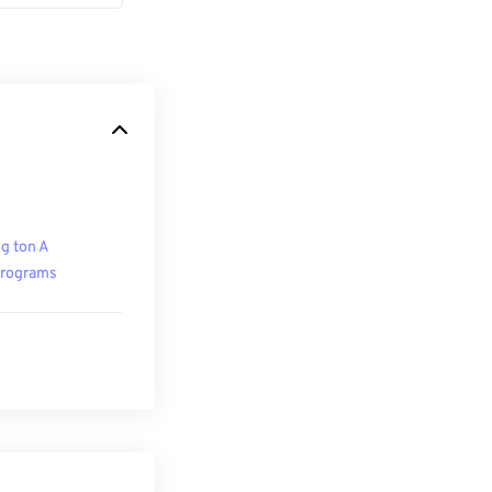
g ton A
rograms