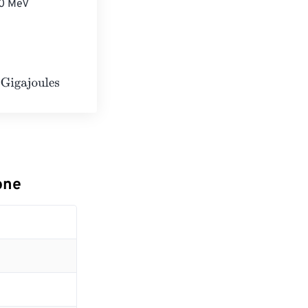
00 MeV 
one