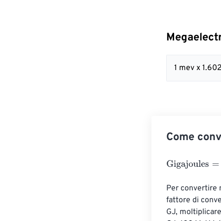
Megaelectr
1 mev x 1.60
Come conve
Gigajoules
=
Meg
Per convertire 
fattore di conv
GJ, moltiplicar