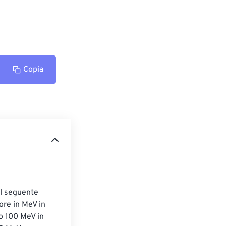
Copia
il seguente 
ore in MeV in 
mo 100 MeV in 