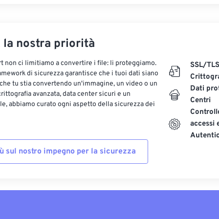
, la nostra priorità
 non ci limitiamo a convertire i file: li proteggiamo.
SSL/TL
ramework di sicurezza garantisce che i tuoi dati siano
Crittogr
 che tu stia convertendo un'immagine, un video o un
Dati pro
ittografia avanzata, data center sicuri e un
Centri
le, abbiamo curato ogni aspetto della sicurezza dei
Controll
accessi 
Autenti
iù sul nostro impegno per la sicurezza