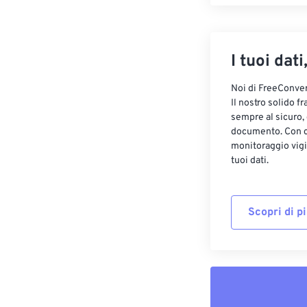
I tuoi dati
Noi di FreeConvert
Il nostro solido f
sempre al sicuro,
documento. Con cr
monitoraggio vigi
tuoi dati.
Scopri di p