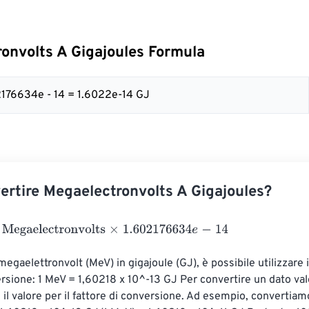
onvolts A Gigajoules Formula
2176634e - 14 = 1.6022e-14 GJ
rtire Megaelectronvolts A Gigajoules?
aelectronvolts
×
1.602176634
e
-
14
megaelettronvolt (MeV) in gigajoule (GJ), è possibile utilizzare 
ersione: 1 MeV = 1,60218 x 10^-13 GJ Per convertire un dato val
e il valore per il fattore di conversione. Ad esempio, convertia