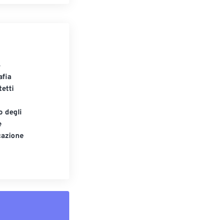
S
afia
tetti
o degli
e
cazione