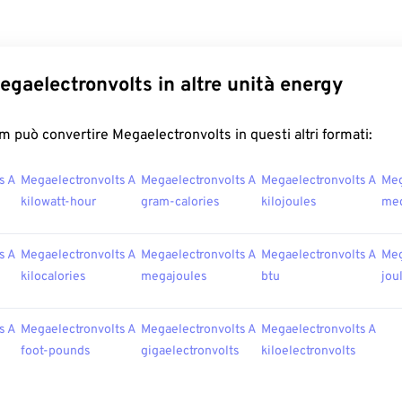
egaelectronvolts in altre unità energy
 può convertire Megaelectronvolts in questi altri formati:
s A
Megaelectronvolts A
Megaelectronvolts A
Megaelectronvolts A
Meg
kilowatt-hour
gram-calories
kilojoules
meg
s A
Megaelectronvolts A
Megaelectronvolts A
Megaelectronvolts A
Meg
kilocalories
megajoules
btu
jou
s A
Megaelectronvolts A
Megaelectronvolts A
Megaelectronvolts A
foot-pounds
gigaelectronvolts
kiloelectronvolts