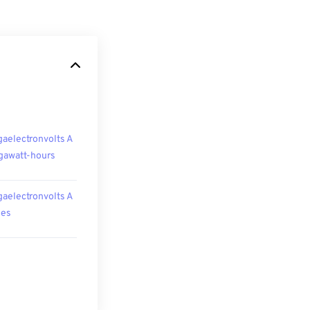
aelectronvolts A
awatt-hours
aelectronvolts A
les