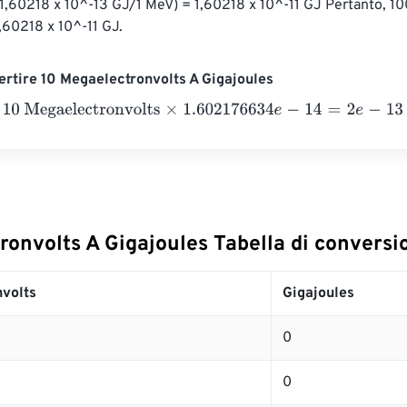
1,60218 x 10^-13 GJ/1 MeV) = 1,60218 x 10^-11 GJ Pertanto, 1
,60218 x 10^-11 GJ.
rtire 10 Megaelectronvolts A Gigajoules
Megaelectronvolts
×
1.602176634
e
-
14
=
2
e
-
13
Gigajoules
ronvolts A Gigajoules Tabella di conversi
volts
Gigajoules
0
0