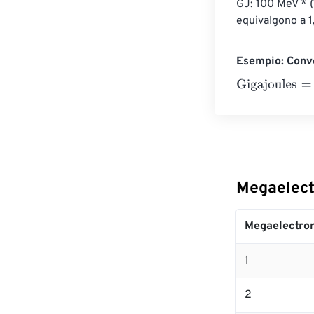
GJ: 100 MeV * (
equivalgono a 1
Esempio: Conve
Gigajoules
=
10 
Megaelect
Megaelectron
1
2