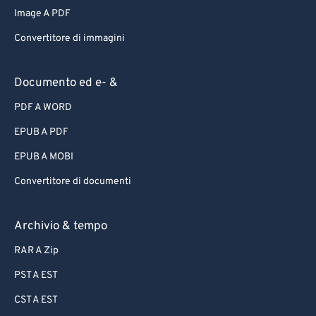
Image A PDF
Convertitore di immagini
Documento ed e- &
PDF A WORD
EPUB A PDF
EPUB A MOBI
Convertitore di documenti
Archivio & tempo
RAR A Zip
PST A EST
CST A EST