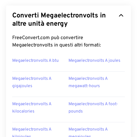
Converti Megaelectronvolts in
altre unità energy
FreeConvert.com può convertire
Megaelectronvolts in questi altri formati:
Megaelectronvolts A btu
Megaelectronvolts A joules
Megaelectronvolts A
Megaelectronvolts A
gigajoules
megawatt-hours
Megaelectronvolts A
Megaelectronvolts A foot-
kilocalories
pounds
Megaelectronvolts A
Megaelectronvolts A
kilojoules
megajoules