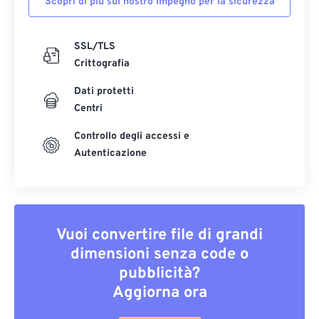
Scopri di più sul nostro impegno per la sicurezza
SSL/TLS
Crittografia
Dati protetti
Centri
Controllo degli accessi e
Autenticazione
Vuoi convertire file di grandi
dimensioni senza code o
pubblicità?
Aggiorna ora