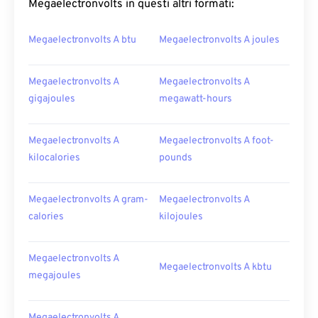
Megaelectronvolts in questi altri formati:
Megaelectronvolts A btu
Megaelectronvolts A joules
Megaelectronvolts A
Megaelectronvolts A
gigajoules
megawatt-hours
Megaelectronvolts A
Megaelectronvolts A foot-
kilocalories
pounds
Megaelectronvolts A gram-
Megaelectronvolts A
calories
kilojoules
Megaelectronvolts A
Megaelectronvolts A kbtu
megajoules
Megaelectronvolts A