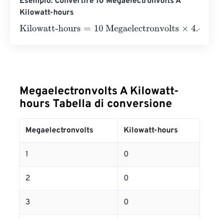
Esempio: Convertire 10 Megaelectronvolts A
Kilowatt-hours
Kilowatt-hours
=
10 Megaelectronvolts
×
4.4505
e
-
20
=
0
Ki
Megaelectronvolts A Kilowatt-
hours Tabella di conversione
Megaelectronvolts
Kilowatt-hours
1
0
2
0
3
0