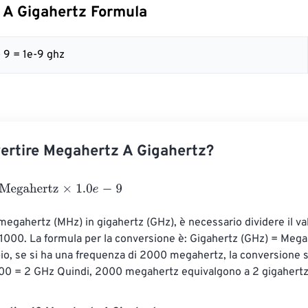
 A Gigahertz Formula
- 9 = 1e-9 ghz
ertire Megahertz A Gigahertz?
ahertz
×
1.0
e
-
9
megahertz (MHz) in gigahertz (GHz), è necessario dividere il val
000. La formula per la conversione è: Gigahertz (GHz) = Mega
o, se si ha una frequenza di 2000 megahertz, la conversione s
0 = 2 GHz Quindi, 2000 megahertz equivalgono a 2 gigahertz