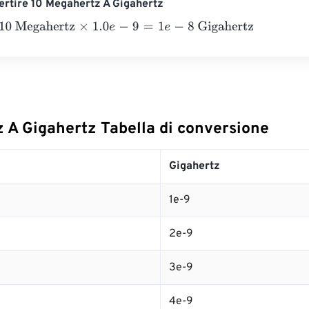
rtire 10 Megahertz A Gigahertz
Megahertz
×
1.0
e
-
9
=
1
e
-
8
Gigahertz
 A Gigahertz Tabella di conversione
Gigahertz
1e-9
2e-9
3e-9
4e-9