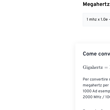
Megahertz
1 mhz x 1.0e 
Come conv
Gigahertz
=
Meg
Per convertire 
megahertz per 1
1000 Ad esempi
2000 MHz / 100