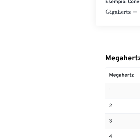
Esempio: Conve
Gigahertz
=
10 
Megahertz
Megahertz
1
2
3
4