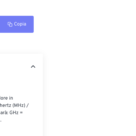
Copia
ore in 
hertz (MHz) / 
arà: GHz = 
.