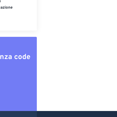
e
cazione
enza code