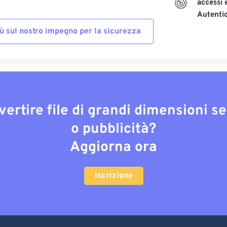
accessi 
Autenti
iù sul nostro impegno per la sicurezza
vertire file di grandi dimensioni s
o pubblicità?
Aggiorna ora
Iscrizione