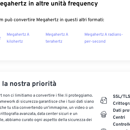
egahertz in altre unità frequency
 può convertire Megahertz in questi altri formati:
Megahertz A
Megahertz A
Megahertz A radians-
z
kilohertz
terahertz
per-second
, la nostra priorità
 non ci limitiamo a convertire i file: li proteggiamo.
SSL/TL
ramework di sicurezza garantisce che i tuoi dati siano
Crittogr
 che tu stia convertendo un'immagine, un video o un
Dati pro
ittografia avanzata, data center sicuri e un
Centri
le, abbiamo curato ogni aspetto della sicurezza dei
Controll