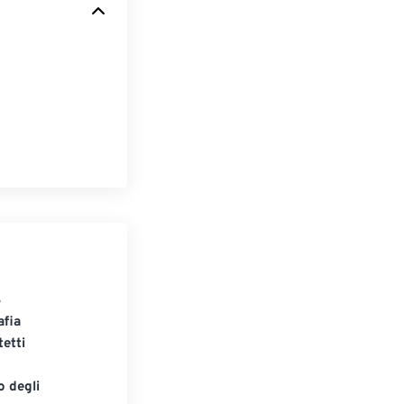
S
afia
tetti
o degli