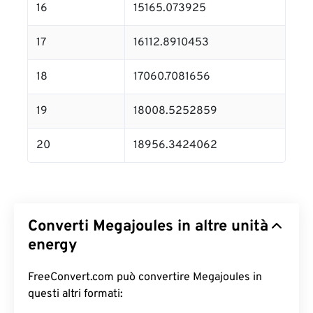
16
15165.073925
17
16112.8910453
18
17060.7081656
19
18008.5252859
20
18956.3424062
Converti Megajoules in altre unità
energy
FreeConvert.com può convertire Megajoules in
questi altri formati: