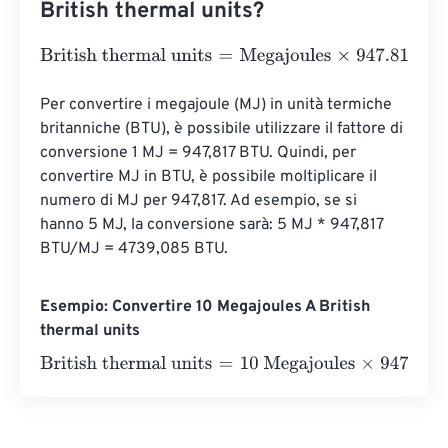
British thermal units?
British thermal units
=
Megajoules
×
947.81712031
Per convertire i megajoule (MJ) in unità termiche 
britanniche (BTU), è possibile utilizzare il fattore di 
conversione 1 MJ = 947,817 BTU. Quindi, per 
convertire MJ in BTU, è possibile moltiplicare il 
numero di MJ per 947,817. Ad esempio, se si 
hanno 5 MJ, la conversione sarà: 5 MJ * 947,817 
BTU/MJ = 4739,085 BTU.
Esempio: Convertire 10 Megajoules A British
thermal units
British thermal units
=
10 Megajoules
×
947.81712031
=
947