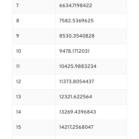
7
6634.7198422
8
7582.5369625
9
8530.3540828
10
9478.1712031
11
10425.9883234
12
11373.8054437
13
12321.622564
14
13269.4396843
15
14217.2568047