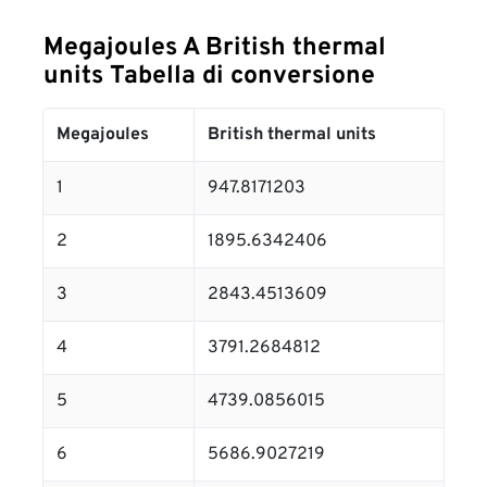
Megajoules A British thermal
units Tabella di conversione
Megajoules
British thermal units
1
947.8171203
2
1895.6342406
3
2843.4513609
4
3791.2684812
5
4739.0856015
6
5686.9027219