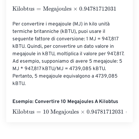
Kilobtus
=
Megajoules
×
0.94781712031
Per convertire i megajoule (MJ) in kilo unità 
termiche britanniche (kBTU), puoi usare il 
seguente fattore di conversione: 1 MJ = 947,817 
kBTU. Quindi, per convertire un dato valore in 
megajoule in kBTU, moltiplica il valore per 947,817. 
Ad esempio, supponiamo di avere 5 megajoule: 5 
MJ * 947,817 kBTU/MJ = 4739,085 kBTU. 
Pertanto, 5 megajoule equivalgono a 4739,085 
kBTU.
Esempio: Convertire 10 Megajoules A Kilobtus
Kilobtus
=
10 Megajoules
×
0.94781712031
=
9.4781712
Kilo