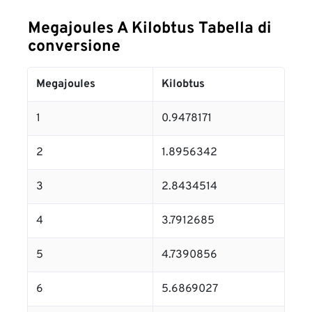
Megajoules A Kilobtus Tabella di
conversione
Megajoules
Kilobtus
1
0.9478171
2
1.8956342
3
2.8434514
4
3.7912685
5
4.7390856
6
5.6869027