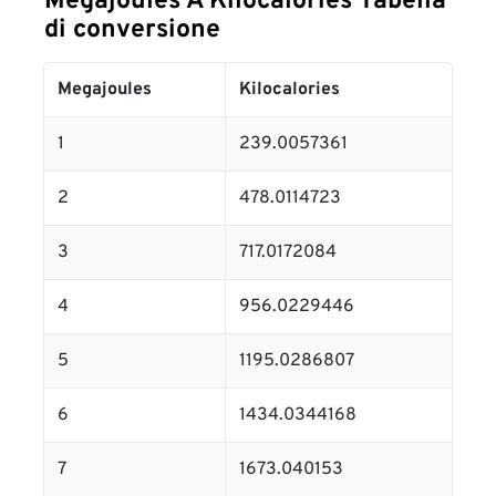
Megajoules A Kilocalories Tabella
di conversione
Megajoules
Kilocalories
1
239.0057361
2
478.0114723
3
717.0172084
4
956.0229446
5
1195.0286807
6
1434.0344168
7
1673.040153