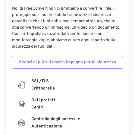
Noi di FreeConvert non ci limitiamo a convertire i file: li
proteggiamo. Il nostro solido framework di sicurezza
garantisce che i tuoi dati siano sempre al sicuro, che tu
stia convertendo un'immagine, un video o un documento.
Con crittografia avanzata, data center sicuri e un
monitoraggio vigile, abbiamo curato ogni aspetto della
sicurezza dei tuoi dati.
Scopri di più sul nostro impegno per la sicurezza
SSL/TLS
Crittografia
Dati protetti
Centri
Controllo degli accessi e
Autenticazione