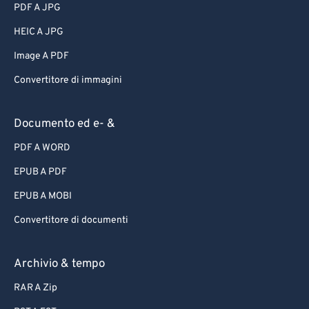
PDF A JPG
HEIC A JPG
Image A PDF
Convertitore di immagini
Documento ed e- &
PDF A WORD
EPUB A PDF
EPUB A MOBI
Convertitore di documenti
Archivio & tempo
RAR A Zip