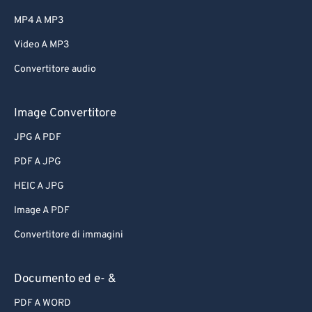
MP4 A MP3
Video A MP3
Convertitore audio
Image Convertitore
JPG A PDF
PDF A JPG
HEIC A JPG
Image A PDF
Convertitore di immagini
Documento ed e- &
PDF A WORD