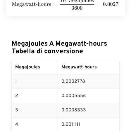
Megawatt-hours
=
10 Megajoules
3600
=
0.0027778
Megaw
Megajoules A Megawatt-hours
Tabella di conversione
Megajoules
Megawatt-hours
1
0.0002778
2
0.0005556
3
0.0008333
4
0.0011111