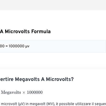
A Microvolts Formula
000 = 1000000 µv
rtire Megavolts A Microvolts?
avolts
×
1000000
 microvolt (µV) in megavolt (MV), è possibile utilizzare il seguen