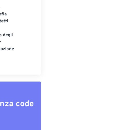
S
afia
tetti
o degli
e
cazione
enza code