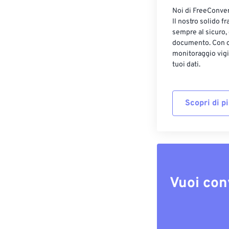
Noi di FreeConvert
Il nostro solido f
sempre al sicuro,
documento. Con cr
monitoraggio vigi
tuoi dati.
Scopri di p
Vuoi con