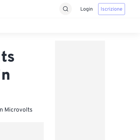
Login
Iscrizione
ts
in
in Microvolts