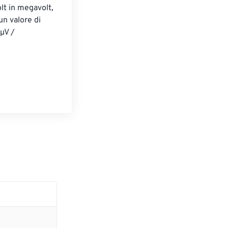
lt in megavolt, 
un valore di 
µV / 