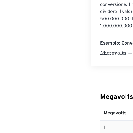
conversione: 1 
dividere il val
500.000.000 di
1.000.000.000 
Esempio: Conve
Microvolts
=
10 
Megavolts
Megavolts
1