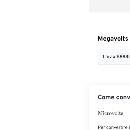
Megavolts 
1 mv x 1000
Come conve
Microvolts
=
Meg
Per convertire i