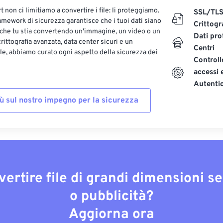
 non ci limitiamo a convertire i file: li proteggiamo.
SSL/TL
ramework di sicurezza garantisce che i tuoi dati siano
Crittogr
 che tu stia convertendo un'immagine, un video o un
Dati pro
ittografia avanzata, data center sicuri e un
Centri
le, abbiamo curato ogni aspetto della sicurezza dei
Controll
accessi 
Autenti
iù sul nostro impegno per la sicurezza
vertire file di grandi dimensioni s
o pubblicità?
Aggiorna ora