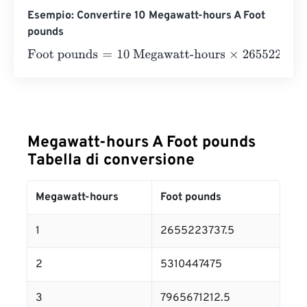
Esempio: Convertire 10 Megawatt-hours A Foot
pounds
Foot pounds
=
10 Megawatt-hours
×
2655223737.5
=
2655
Megawatt-hours A Foot pounds
Tabella di conversione
Megawatt-hours
Foot pounds
1
2655223737.5
2
5310447475
3
7965671212.5