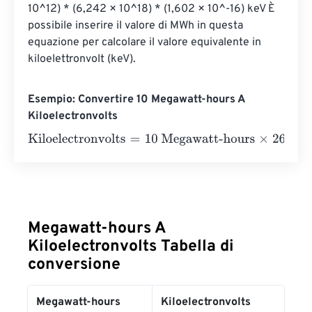
10^12) * (6,242 × 10^18) * (1,602 × 10^-16) keV È 
possibile inserire il valore di MWh in questa 
equazione per calcolare il valore equivalente in 
kiloelettronvolt (keV).
Esempio: Convertire 10 Megawatt-hours A
Kiloelectronvolts
Kiloelectronvolts
=
10 Megawatt-hours
×
26845056410
=
2
Megawatt-hours A
Kiloelectronvolts Tabella di
conversione
Megawatt-hours
Kiloelectronvolts