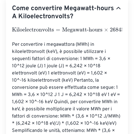
Come convertire Megawatt-hours
A Kiloelectronvolts?
Kiloelectronvolts
=
Megawatt-hours
×
26845056410
Per convertire i megawattora (MWh) in 
kiloelettronvolt (keV), è possibile utilizzare i 
seguenti fattori di conversione: 1 MWh = 3,6 × 
10^12 joule (J) 1 joule (J) = 6,242 × 10^18 
elettronvolt (eV) 1 elettronvolt (eV) = 1,602 × 
10^-16 kiloelettronvolt (keV) Pertanto, la 
conversione può essere effettuata come segue: 1 
MWh = 3,6 × 10^12 J 1 J = 6,242 × 10^18 eV 1 eV = 
1,602 × 10^-16 keV Quindi, per convertire MWh in 
keV, è possibile moltiplicare il valore MWh per i 
fattori di conversione: MWh * (3,6 × 10^12 J/MWh) 
* (6,242 × 10^18 eV/J) * (1,602 × 10^-16 keV/eV) 
Semplificando le unità, otteniamo: MWh * (3,6 × 