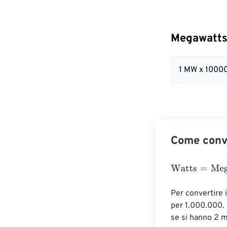
Megawatts
1 MW x 1000
Come conv
Watts
=
Megawa
Per convertire 
per 1.000.000. 
se si hanno 2 