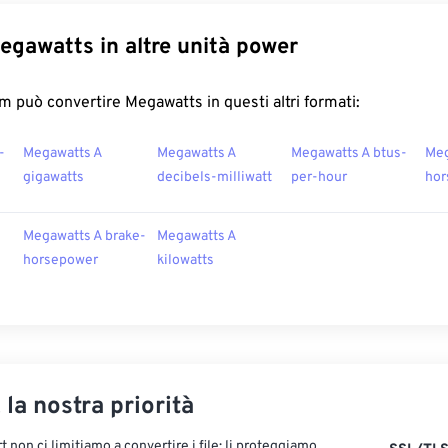
egawatts in altre unità power
 può convertire Megawatts in questi altri formati:
-
Megawatts A
Megawatts A
Megawatts A btus-
Meg
gigawatts
decibels-milliwatt
per-hour
hor
Megawatts A brake-
Megawatts A
horsepower
kilowatts
, la nostra priorità
 non ci limitiamo a convertire i file: li proteggiamo.