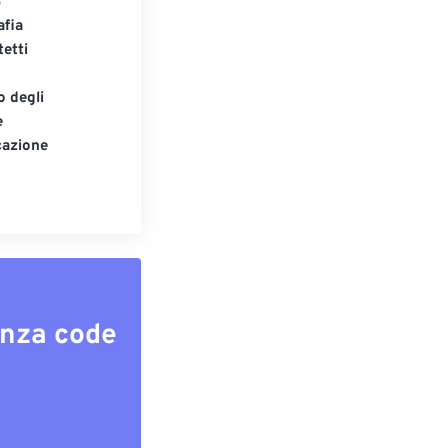
S
afia
tetti
o degli
e
cazione
enza code