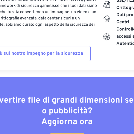
SSL/TL
ramework di sicurezza garantisce che i tuoi dati siano
Crittogr
 che tu stia convertendo un'immagine, un video o un
Dati pro
ittografia avanzata, data center sicuri e un
Centri
le, abbiamo curato ogni aspetto della sicurezza dei
Controll
accessi 
Autenti
iù sul nostro impegno per la sicurezza
vertire file di grandi dimensioni s
o pubblicità?
Aggiorna ora