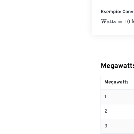
Esempio: Conve
Watts
=
10 Mega
Megawatts
Megawatts
1
2
3