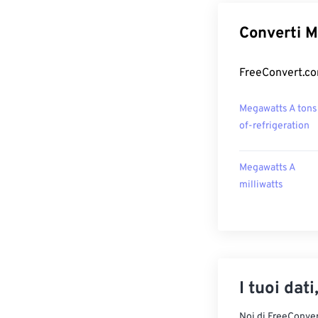
Converti M
FreeConvert.com
Megawatts A tons
of-refrigeration
Megawatts A
milliwatts
I tuoi dati
Noi di FreeConvert