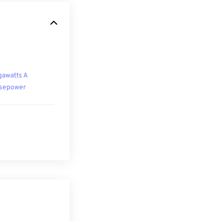
awatts A
sepower