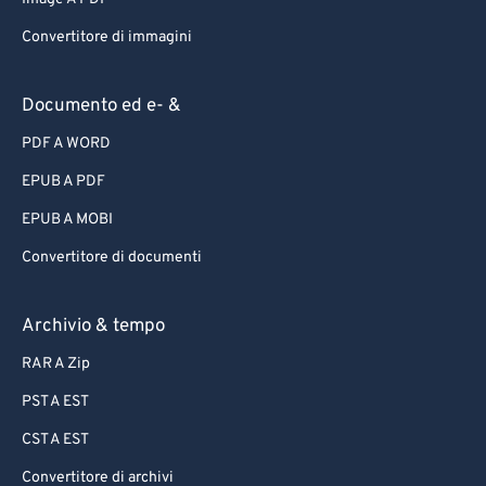
Convertitore di immagini
Documento ed e- &
PDF A WORD
EPUB A PDF
EPUB A MOBI
Convertitore di documenti
Archivio & tempo
RAR A Zip
PST A EST
CST A EST
Convertitore di archivi