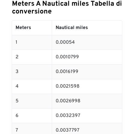
Meters A Nautical miles Tabella di
conversione
Meters
Nautical miles
1
0.00054
2
0.0010799
3
0.0016199
4
0.0021598
5
0.0026998
6
0.0032397
7
0.0037797