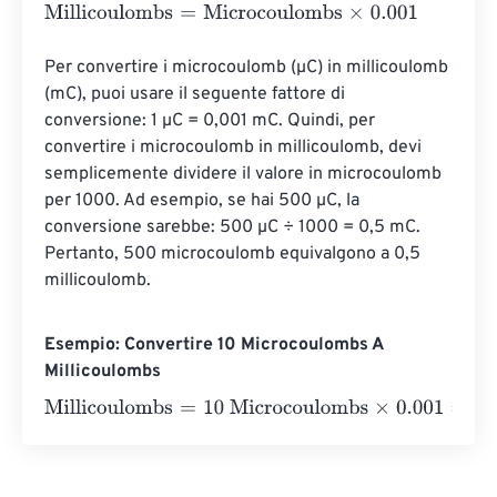
Millicoulombs
=
Microcoulombs
×
0.001
Per convertire i microcoulomb (µC) in millicoulomb 
(mC), puoi usare il seguente fattore di 
conversione: 1 µC = 0,001 mC. Quindi, per 
convertire i microcoulomb in millicoulomb, devi 
semplicemente dividere il valore in microcoulomb 
per 1000. Ad esempio, se hai 500 µC, la 
conversione sarebbe: 500 µC ÷ 1000 = 0,5 mC. 
Pertanto, 500 microcoulomb equivalgono a 0,5 
millicoulomb.
Esempio: Convertire 10 Microcoulombs A
Millicoulombs
Millicoulombs
=
10 Microcoulombs
×
0.001
=
0.01
Millicoul