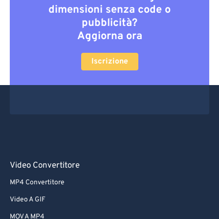
dimensioni senza code o
pubblicità?
Aggiorna ora
Iscrizione
Video Convertitore
MP4 Convertitore
Video A GIF
MOV A MP4