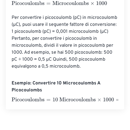
Picocoulombs
=
Microcoulombs
×
1000
Per convertire i picocoulomb (pC) in microcoulomb 
(µC), puoi usare il seguente fattore di conversione: 
1 picocoulomb (pC) = 0,001 microcoulomb (µC) 
Pertanto, per convertire i picocoulomb in 
microcoulomb, dividi il valore in picocoulomb per 
1000. Ad esempio, se hai 500 picocoulomb: 500 
pC ÷ 1000 = 0,5 µC Quindi, 500 picocoulomb 
equivalgono a 0,5 microcoulomb.
Esempio: Convertire 10 Microcoulombs A
Picocoulombs
Picocoulombs
=
10 Microcoulombs
×
1000
=
10000
Picocou