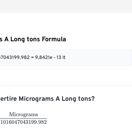
s A Long tons Formula
47043199.982 = 9.8421e - 13 lt
rtire Micrograms A Long tons?
rograms
1016047043199.982