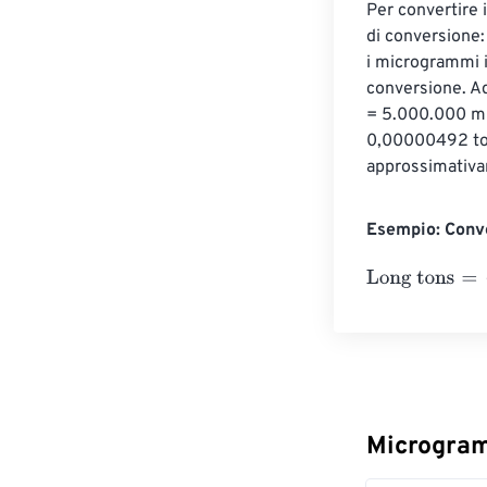
Per convertire 
di conversione:
i microgrammi i
conversione. A
= 5.000.000 mi
0,00000492 ton
approssimativa
Esempio: Conve
Long tons
=
10 
Microgram