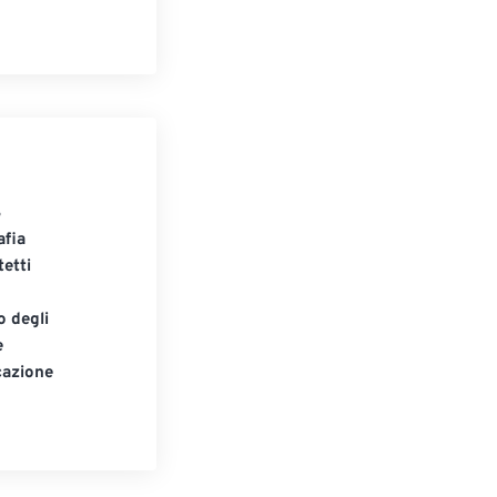
S
afia
tetti
o degli
e
cazione