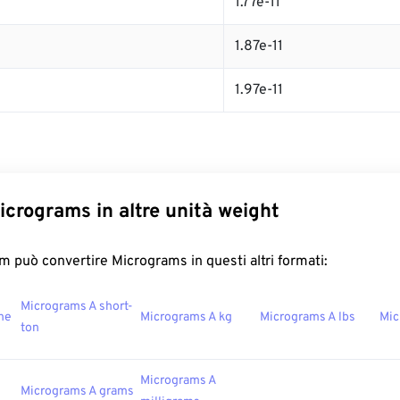
1.77e-11
1.87e-11
1.97e-11
icrograms in altre unità weight
 può convertire Micrograms in questi altri formati:
Micrograms A short-
ne
Micrograms A kg
Micrograms A lbs
Mic
ton
Micrograms A
Micrograms A grams