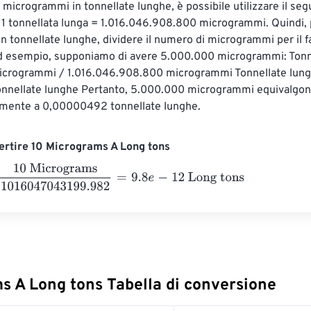
i microgrammi in tonnellate lunghe, è possibile utilizzare il seg
 1 tonnellata lunga = 1.016.046.908.800 microgrammi. Quindi, 
n tonnellate lunghe, dividere il numero di microgrammi per il fa
d esempio, supponiamo di avere 5.000.000 microgrammi: Tonn
crogrammi / 1.016.046.908.800 microgrammi Tonnellate lung
nellate lunghe Pertanto, 5.000.000 microgrammi equivalgon
mente a 0,00000492 tonnellate lunghe.
rtire 10 Micrograms A Long tons
Micrograms
1016047043199.982
=
9.8
e
-
12
Long tons
s A Long tons Tabella di conversione