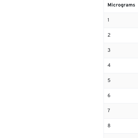
Micrograms
1
2
3
4
5
6
7
8