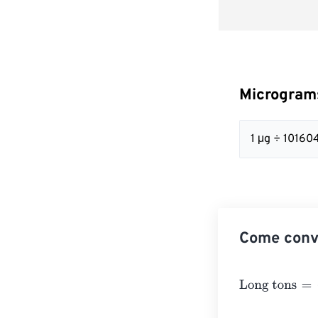
Microgram
1 μg ÷ 10160
Come conve
Long tons
=
Mic