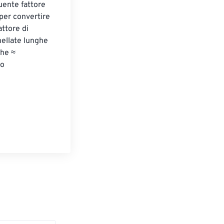
uente fattore 
per convertire 
ttore di 
ellate lunghe 
he ≈ 
o 