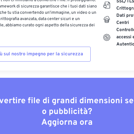
 non ci limitiamo a convertire i file: li proteggiamo.
SSL/TL
ramework di sicurezza garantisce che i tuoi dati siano
Crittogr
 che tu stia convertendo un'immagine, un video o un
Dati pro
ittografia avanzata, data center sicuri e un
Centri
le, abbiamo curato ogni aspetto della sicurezza dei
Controll
accessi 
Autenti
iù sul nostro impegno per la sicurezza
vertire file di grandi dimensioni s
o pubblicità?
Aggiorna ora