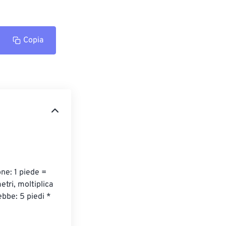
Copia
ne: 1 piede = 
tri, moltiplica 
bbe: 5 piedi * 