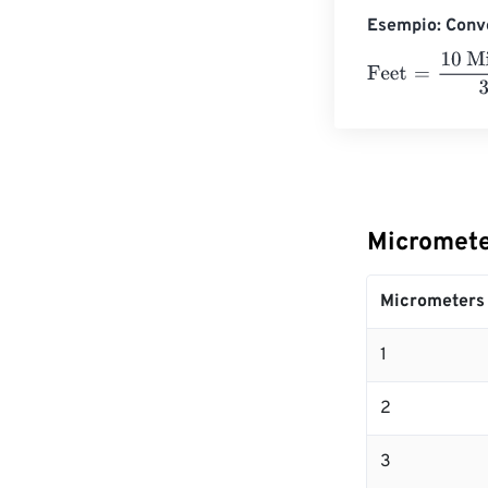
Esempio: Conve
Feet
=
10 Micro
Micromete
Micrometers
1
2
3