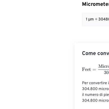
Micrometer
1 μm ÷ 3048
Come conve
Feet
=
Micromet
Per convertire i
304.800 microme
il numero di pi
304.800 microm