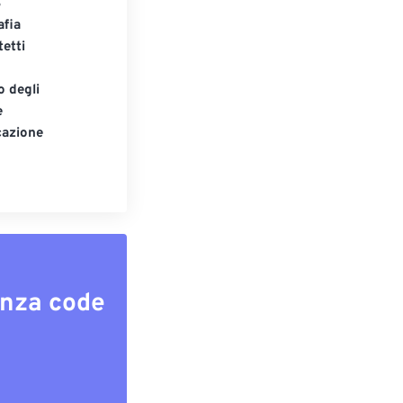
S
afia
tetti
o degli
e
cazione
enza code