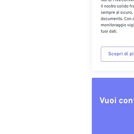
Noi di FreeConvert
Il nostro solido f
sempre al sicuro,
documento. Con cr
monitoraggio vigi
tuoi dati.
Scopri di p
Vuoi con