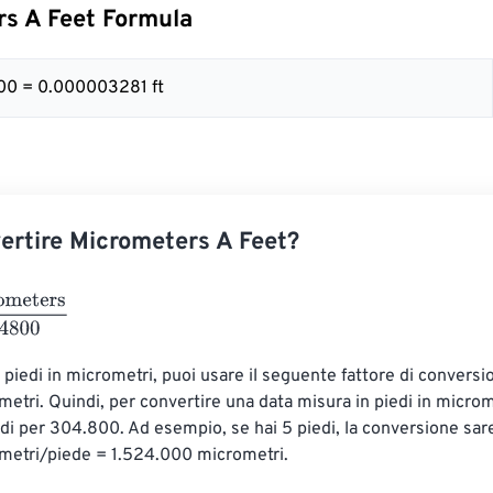
s A Feet Formula
00 = 0.000003281 ft
rtire Micrometers A Feet?
ers
304800
 piedi in micrometri, puoi usare il seguente fattore di conversio
tri. Quindi, per convertire una data misura in piedi in microme
edi per 304.800. Ad esempio, se hai 5 piedi, la conversione sare
etri/piede = 1.524.000 micrometri.