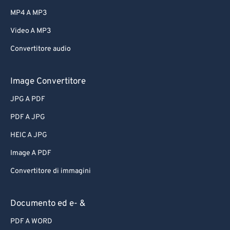
MP4 A MP3
Video A MP3
Convertitore audio
Image Convertitore
JPG A PDF
PDF A JPG
HEIC A JPG
Image A PDF
Convertitore di immagini
Documento ed e- &
PDF A WORD