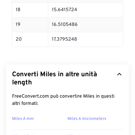
18
15.6415724
19
16.5105486
20
17.3795248
Converti Miles in altre unità
length
FreeConvert.com può convertire Miles in questi
altri formati:
Miles A mm
Miles A micrometers