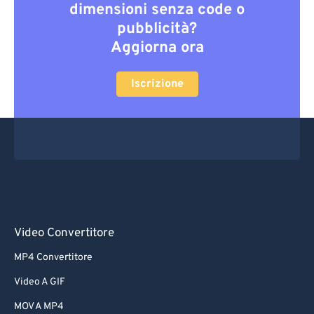
dimensioni senza code o
pubblicità?
Aggiorna ora
Iscrizione
Video Convertitore
MP4 Convertitore
Video A GIF
MOV A MP4