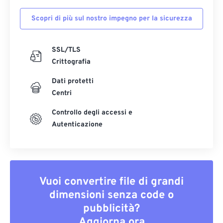
Scopri di più sul nostro impegno per la sicurezza
SSL/TLS
Crittografia
Dati protetti
Centri
Controllo degli accessi e
Autenticazione
Vuoi convertire file di grandi
dimensioni senza code o
pubblicità?
Aggiorna ora