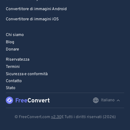
Convertitore di immagini Android
Convertitore di immagini iOS
Chi siamo
Blog
Donare
Riservatezza
Termini
Sicurezza e conformità
Contatto
Stato
Italiano
English
Deutsch
© FreeConvert.com
v2.30
E Tutti i diritti riservati (2026)
Español