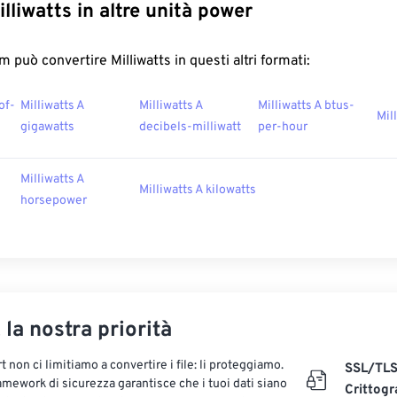
lliwatts in altre unità power
 può convertire Milliwatts in questi altri formati:
of-
Milliwatts A
Milliwatts A
Milliwatts A btus-
Mil
gigawatts
decibels-milliwatt
per-hour
Milliwatts A
Milliwatts A kilowatts
horsepower
, la nostra priorità
 non ci limitiamo a convertire i file: li proteggiamo.
SSL/TL
ramework di sicurezza garantisce che i tuoi dati siano
Crittogr