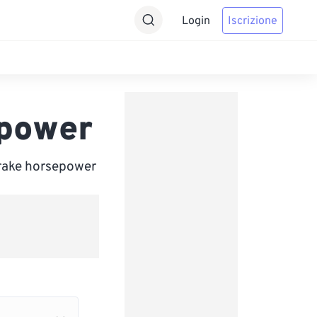
Login
Iscrizione
epower
Brake horsepower