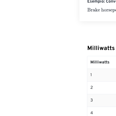
Esempio: Conve
Brake horsepo
Milliwatt
Milliwatts
1
2
3
4