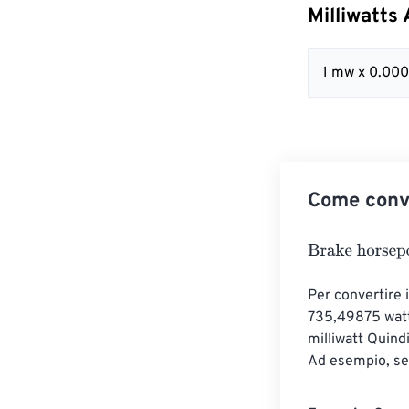
Milliwatts
1 mw x 0.00
Come conve
Brake horsepo
Per convertire i
735,49875 watt
milliwatt Quindi
Ad esempio, se 