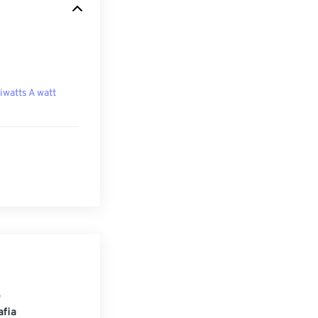
liwatts A watt
S
afia