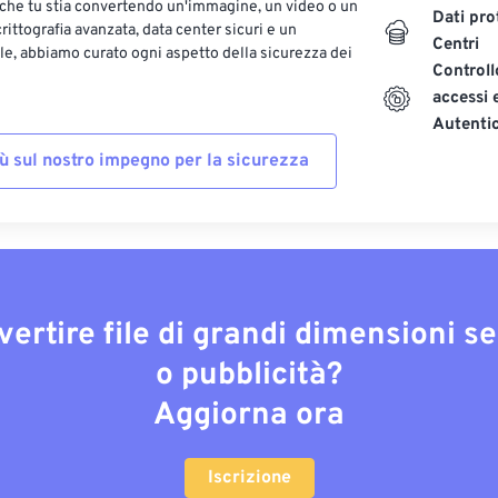
 che tu stia convertendo un'immagine, un video o un
Dati pro
ittografia avanzata, data center sicuri e un
Centri
le, abbiamo curato ogni aspetto della sicurezza dei
Controll
accessi 
Autenti
iù sul nostro impegno per la sicurezza
vertire file di grandi dimensioni s
o pubblicità?
Aggiorna ora
Iscrizione