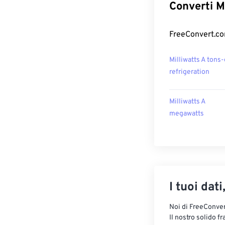
Converti Mi
FreeConvert.com
Milliwatts A tons-
refrigeration
Milliwatts A
megawatts
I tuoi dati
Noi di FreeConvert
Il nostro solido f