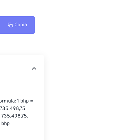
Copia
ormula: 1 bhp = 
 735.498,75 
er 735.498,75. 
1 bhp