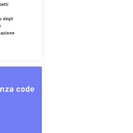
tetti
o degli
e
cazione
enza code